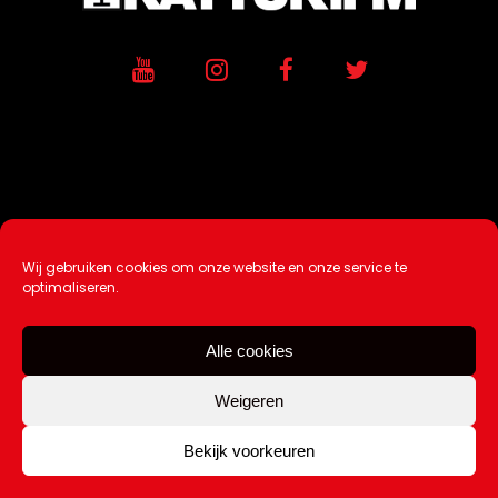
Wij gebruiken cookies om onze website en onze service te
Ontwikkeling / Hosting door
AtSea
optimaliseren.
Design & Medi
a
Alle cookies
Disclaimer |
Over Ons |
Tip de redactie
|
Contact
Weigeren
Bekijk voorkeuren
Copyright Kattuk.nl 2003-2026