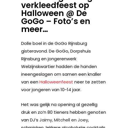
verkleedfeest op
Halloween @ De
GoGo – Foto’s en
meer…
Dolle boel in de GoGo Rijnsburg
gisteravond. De GoGo, Dorpshuis
Rijnsburg en jongerenwerk
Welzijnskwartier hadden de handen
ineengeslagen om samen een knaller
van een
Halloweenfeest
neer te zetten
voor jongeren van 10-14 jaar.
Het was gelijk na opening al gezellig
druk en zo’n 80 tieners hebben genoten
van DJ’s
Jaimy, Mitchell en Joey
,
schminken, lekkere alcoholvrije cocktails