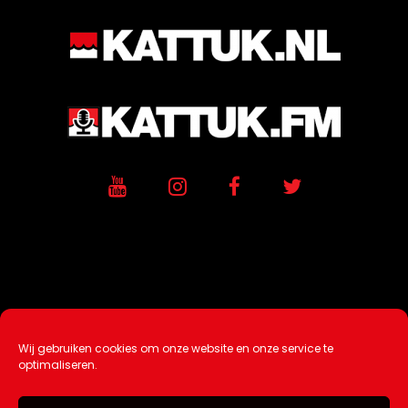
Wij gebruiken cookies om onze website en onze service te
Ontwikkeling / Hosting door
AtSea
optimaliseren.
Design & Medi
a