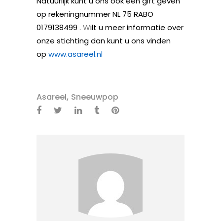
Natuurlijk kunt u ons ook een gift geven
op rekeningnummer
NL 75 RABO
017913849
9 .
W
ilt u meer informatie over
onze stichting dan
kunt u ons vinden
op
www.asareel.nl
,
Asareel
Sneeuwpop