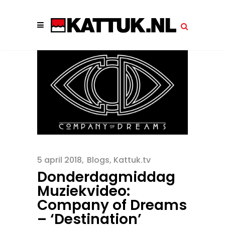
5 april 2018
Blogs
,
Kattuk.tv
Donderdagmiddag
Muziekvideo:
Company of Dreams
– ‘Destination’