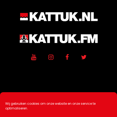
Wij gebruiken cookies om onze website en onze service te
Ontwikkeling / Hosting door
AtSea
optimaliseren.
Design & Medi
a