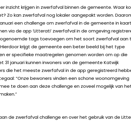
r inzicht krijgen in zwerfafval binnen de gemeente. Waar k
 het? Zo kan zwerfafval nog lokaler aangepakt worden. Daaro
nuari een challenge om zwerfafval in de gemeente in kaart
n via de app ‘Litterati’ zwerfafval in de omgeving registrer
e zogenoemde tags toevoegen om het soort zwerfafval aan 
g. Hierdoor krijgt de gemeente een beter beeld bij het type
nnen er specifieke maatregelen genomen worden om op die
et 31 januari kunnen inwoners van de gemeente Katwijk
s die het meeste zwerfafval in de app geregistreerd hebb
agtegaal: “Onze bewoners vinden een schone woonomgeving
m mee te doen aan deze challenge en zoveel mogelijk van he
 maken.”
an de zwerfafval challenge en over het gebruik van de Litte