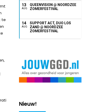
13
QUEENVISION @ NOORDZEE
omt
ZOMERFESTIVAL
AUG
m
 te
14
SUPPORT ACT, DUO LOS
en
ZAND @ NOORDZEE
AUG
ZOMERFESTIVAL
te
en,
t
rati
Nieuw!