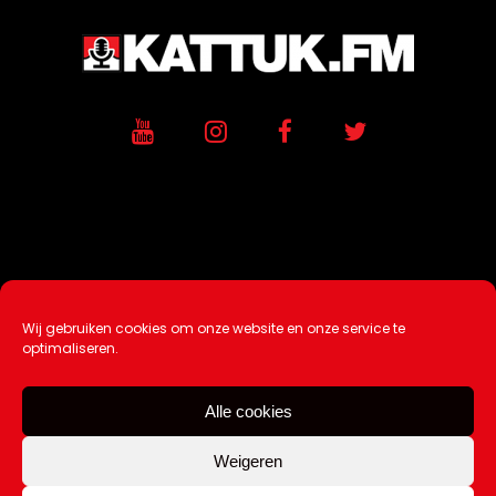
Wij gebruiken cookies om onze website en onze service te
Ontwikkeling / Hosting door
AtSea
optimaliseren.
Design & Medi
a
Alle cookies
Disclaimer |
Over Ons |
Tip de redactie
|
Contact
Weigeren