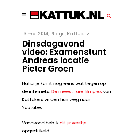
13 mei 2014
Blogs
,
Kattuk.tv
Dinsdagavond
video: Examenstunt
Andreas locatie
Pieter Groen
Haha. je komt nog eens wat tegen op
de internets.
De
meest
rare
filmpjes
van
Kattukers vinden hun weg naar
Youtube.
Vanavond heb ik
dit juweeltje
opgeduikeld.