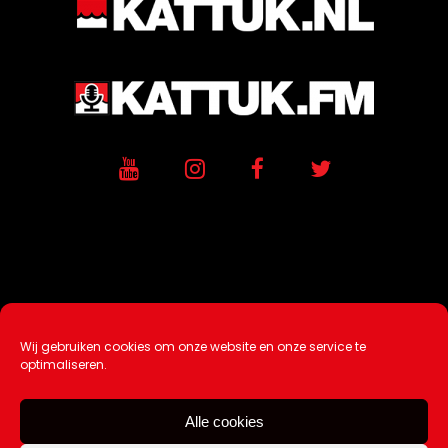
Wij gebruiken cookies om onze website en onze service te
Ontwikkeling / Hosting door
AtSea
optimaliseren.
Design & Medi
a
Alle cookies
Disclaimer |
Over Ons |
Tip de redactie
|