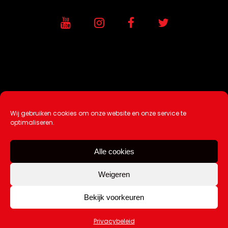
Wij gebruiken cookies om onze website en onze service te
Ontwikkeling / Hosting door
AtSea
optimaliseren.
Design & Medi
a
Alle cookies
Disclaimer |
Over Ons |
Tip de redactie
|
Contact
Weigeren
Bekijk voorkeuren
Copyright Kattuk.nl 2003-2026
Privacybeleid