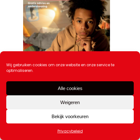
Wij gebruiken cookies om onze website en onze service te
optimaliseren.
Alle cookies
Weigeren
Bekijk voorkeuren
Niet oké? Praat erover!
Discriminatie.nl – Jeugd
Privacybeleid
12 februari 2026