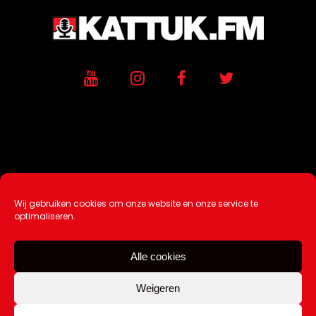
Wij gebruiken cookies om onze website en onze service te
Ontwikkeling / Hosting door
AtSea
optimaliseren.
Design & Medi
a
Alle cookies
Disclaimer |
Over Ons |
Tip de redactie
|
Contact
Weigeren