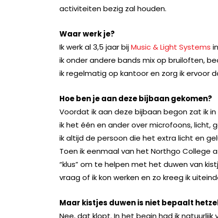
activiteiten bezig zal houden.
Waar werk je?
Ik werk al 3,5 jaar bij
Music & Light Systems
in
ik onder andere bands mix op bruiloften, bed
ik regelmatig op kantoor en zorg ik ervoor da
Hoe ben je aan deze bijbaan gekomen?
Voordat ik aan deze bijbaan begon zat ik 
ik het één en ander over microfoons, licht
ik altijd de persoon die het extra licht en ge
Toen ik eenmaal van het Northgo College af
“klus” om te helpen met het duwen van kis
vraag of ik kon werken en zo kreeg ik uiteind
Maar kistjes duwen is niet bepaalt hetz
Nee, dat klopt. In het begin had ik natuurlijk