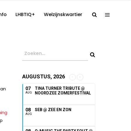
nfo
LHBTIQ+
Welzijnskwartier
AUGUSTUS, 2026
aan
07
TINA TURNER TRIBUTE @
NOORDZEE ZOMERFESTIVAL
AUG
08
SEB @ ZEE EN ZON
ming
AUG
op