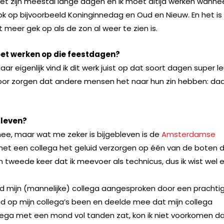
et zijn meestal lange dagen en ik moet altijd werken wanne
k op bijvoorbeeld Koninginnedag en Oud en Nieuw. En het is
iet meer gek op als de zon al weer te zien is.
 moet werken op die feestdagen?
r eigenlijk vind ik dit werk juist op dat soort dagen super le
oor zorgen dat andere mensen het naar hun zin hebben: da
bleven?
mee, maar wat me zeker is bijgebleven is de
Amsterdamse
met een collega het geluid verzorgen op één van de boten d
 tweede keer dat ik meevoer als technicus, dus ik wist wel 
 mijn (mannelijke) collega aangesproken door een prachti
nd op mijn collega’s been en deelde mee dat mijn collega
llega met een mond vol tanden zat, kon ik niet voorkomen da