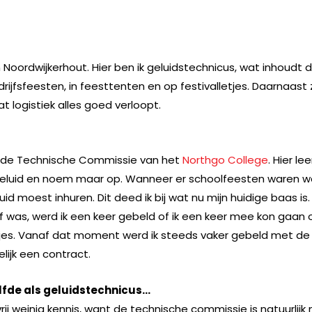
 Noordwijkerhout. Hier ben ik geluidstechnicus, wat inhoudt 
rijfsfeesten, in feesttenten en op festivalletjes. Daarnaast 
t logistiek alles goed verloopt.
in de Technische Commissie van het
Northgo College
. Hier le
, geluid en noem maar op. Wanneer er schoolfeesten waren 
luid moest inhuren. Dit deed ik bij wat nu mijn huidige baas is.
 was, werd ik een keer gebeld of ik een keer mee kon gaan 
tjes. Vanaf dat moment werd ik steeds vaker gebeld met de
elijk een contract.
elfde als geluidstechnicus…
 vrij weinig kennis, want de technische commissie is natuurlijk 