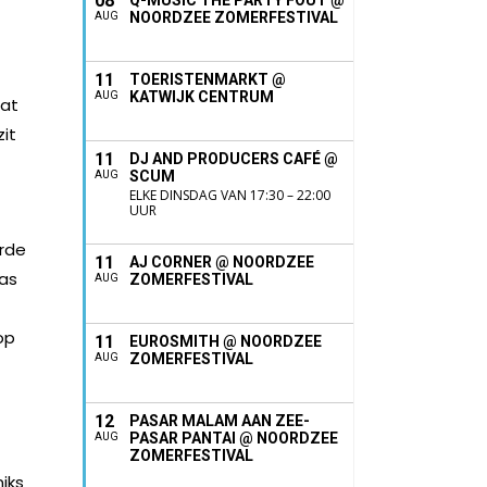
08
Q-MUSIC THE PARTY FOUT @
NOORDZEE ZOMERFESTIVAL
AUG
11
TOERISTENMARKT @
KATWIJK CENTRUM
AUG
dat
zit
11
DJ AND PRODUCERS CAFÉ @
SCUM
AUG
ELKE DINSDAG VAN 17:30 – 22:00
UUR
erde
11
AJ CORNER @ NOORDZEE
was
ZOMERFESTIVAL
AUG
op
11
EUROSMITH @ NOORDZEE
ZOMERFESTIVAL
AUG
12
PASAR MALAM AAN ZEE-
PASAR PANTAI @ NOORDZEE
AUG
ZOMERFESTIVAL
niks