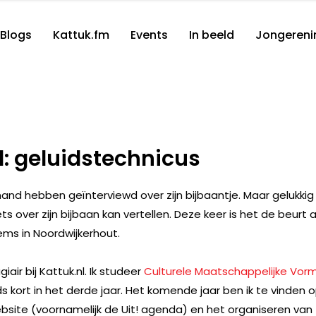
Blogs
Kattuk.fm
Events
In beeld
Jongereni
d: geluidstechnicus
mand hebben geïnterviewd over zijn bijbaantje. Maar gelukkig
s over zijn bijbaan kan vertellen. Deze keer is het de beurt 
tems in Noordwijkerhout.
giair bij Kattuk.nl. Ik studeer
Culturele Maatschappelijke Vor
 kort in het derde jaar. Het komende jaar ben ik te vinden 
ebsite (voornamelijk de Uit! agenda) en het organiseren van