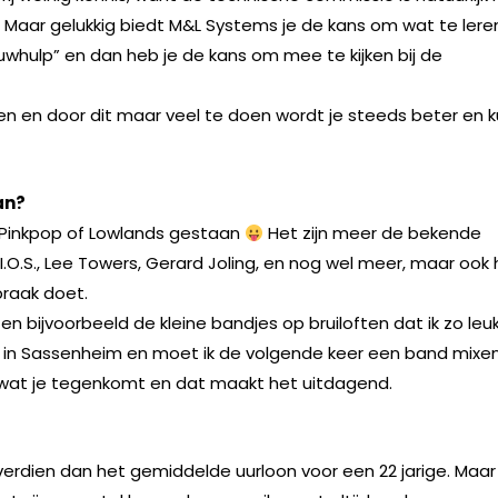
f. Maar gelukkig biedt M&L Systems je de kans om wat te leren
uwhulp” en dan heb je de kans om mee te kijken bij de
ixen en door dit maar veel te doen wordt je steeds beter en 
an?
p Pinkpop of Lowlands gestaan
Het zijn meer de bekende
I.O.S., Lee Towers, Gerard Joling, en nog wel meer, maar ook 
praak doet.
 en bijvoorbeeld de kleine bandjes op bruiloften dat ik zo leu
ent in Sassenheim en moet ik de volgende keer een band mixe
t wat je tegenkomt en dat maakt het uitdagend.
 verdien dan het gemiddelde uurloon voor een 22 jarige. Maar