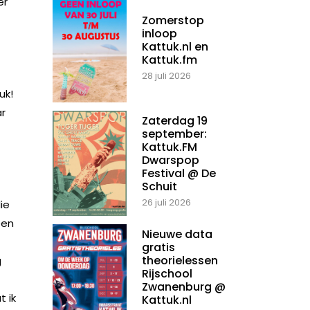
er
Zomerstop
inloop
Kattuk.nl en
Kattuk.fm
28 juli 2026
uk!
ar
Zaterdag 19
september:
Kattuk.FM
Dwarspop
Festival @ De
Schuit
26 juli 2026
ie
een
Nieuwe data
gratis
theorielessen
g
Rijschool
Zwanenburg @
t ik
Kattuk.nl