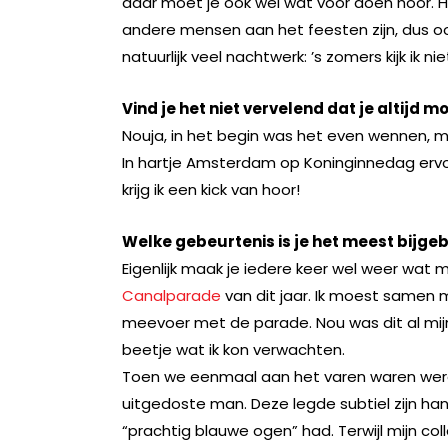
daar moet je ook wel wat voor doen hoor. H
andere mensen aan het feesten zijn, dus oo
natuurlijk veel nachtwerk: ’s zomers kijk ik n
Vind je het niet vervelend dat je altijd
Nouja, in het begin was het even wennen, maa
In hartje Amsterdam op Koninginnedag erv
krijg ik een kick van hoor!
Welke gebeurtenis is je het meest bijge
Eigenlijk maak je iedere keer wel weer wat 
Canalparade
van dit jaar. Ik moest samen 
meevoer met de parade. Nou was dit al mijn
beetje wat ik kon verwachten.
Toen we eenmaal aan het varen waren werd
uitgedoste man. Deze legde subtiel zijn ha
“prachtig blauwe ogen” had. Terwijl mijn co