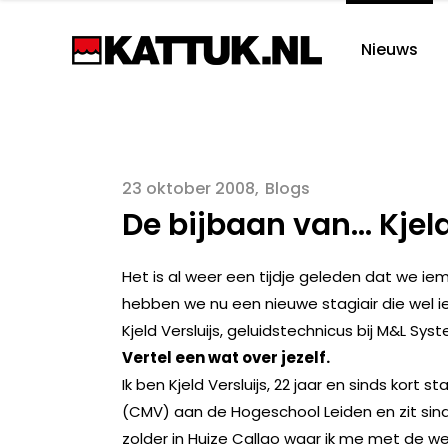
Nieuws
23 oktober 2008
Blogs
De bijbaan van… Kjel
Het is al weer een tijdje geleden dat we ie
hebben we nu een nieuwe stagiair die wel iet
Kjeld Versluijs, geluidstechnicus bij M&L Sys
Vertel een wat over jezelf.
Ik ben Kjeld Versluijs, 22 jaar en sinds kort sta
(CMV) aan de Hogeschool Leiden en zit sinds
zolder in Huize Callao waar ik me met de w