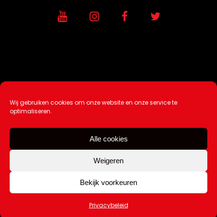
Wij gebruiken cookies om onze website en onze service te
Ontwikkeling / Hosting door
AtSea
optimaliseren.
Design & Medi
a
Alle cookies
Disclaimer |
Over Ons |
Tip de redactie
|
Contact
Weigeren
Bekijk voorkeuren
Copyright Kattuk.nl 2003-2026
Privacybeleid