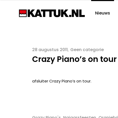
Nieuws
28 augustus 2011
Geen categorie
Crazy Piano’s on tour 
afsluiter Crazy Piano’s on tour.
,
,
Grazy Piano's
Najaarsfeesten
Oranjebr