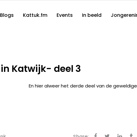
Blogs
Kattuk.fm
Events
In beeld
Jongereni
in Katwijk- deel 3
En hier alweer het derde deel van de geweldige
ink
Share: