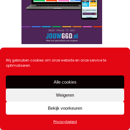
JouwGGD is vernieuwd!
20 maart 2026
Wij gebruiken cookies om onze website en onze service te
optimaliseren.
Alle cookies
Weigeren
Bekijk voorkeuren
Privacybeleid