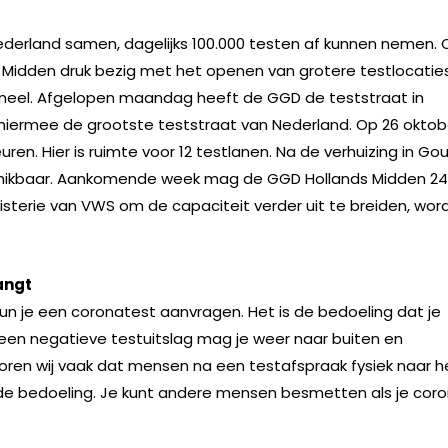
Nederland samen, dagelijks 100.000 testen af kunnen nemen.
ds Midden druk bezig met het openen van grotere testlocatie
oneel. Afgelopen maandag heeft de GGD de teststraat in
 hiermee de grootste teststraat van Nederland. Op 26 oktob
en. Hier is ruimte voor 12 testlanen. Na de verhuizing in Go
eschikbaar. Aankomende week mag de GGD Hollands Midden 2
isterie van VWS om de capaciteit verder uit te breiden, wor
vangt
kun je een coronatest aanvragen. Het is de bedoeling dat je
bij een negatieve testuitslag mag je weer naar buiten en
oren wij vaak dat mensen na een testafspraak fysiek naar h
t de bedoeling. Je kunt andere mensen besmetten als je cor