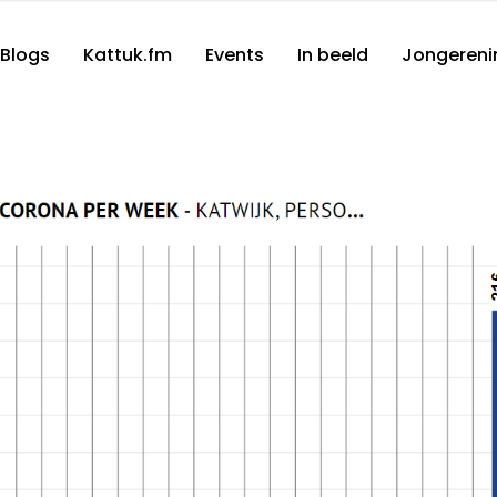
Blogs
Kattuk.fm
Events
In beeld
Jongereni