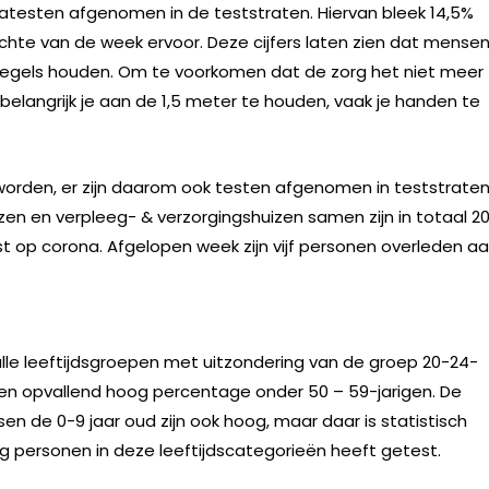
onatesten afgenomen in de teststraten. Hiervan bleek 14,5%
zichte van de week ervoor. Deze cijfers laten zien dat mense
regels houden. Om te voorkomen dat de zorg het niet meer
belangrijk je aan de 1,5 meter te houden, vaak je handen te
 worden, er zijn daarom ook testen afgenomen in teststrate
uizen en verpleeg- & verzorgingshuizen samen zijn in totaal 2
st op corona. Afgelopen week zijn vijf personen overleden a
lle leeftijdsgroepen met uitzondering van de groep 20-24-
 een opvallend hoog percentage onder 50 – 59-jarigen. De
n de 0-9 jaar oud zijn ook hoog, maar daar is statistisch
 personen in deze leeftijdscategorieën heeft getest.