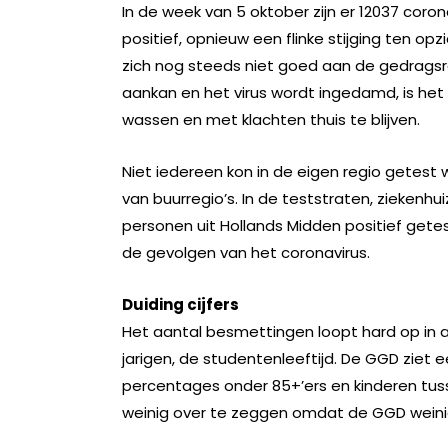
In de week van 5 oktober zijn er 12037 cor
positief, opnieuw een flinke stijging ten op
zich nog steeds niet goed aan de gedrags
aankan en het virus wordt ingedamd, is het 
wassen en met klachten thuis te blijven.
Niet iedereen kon in de eigen regio getest
van buurregio’s. In de teststraten, ziekenh
personen uit Hollands Midden positief gete
de gevolgen van het coronavirus.
Duiding cijfers
Het aantal besmettingen loopt hard op in a
jarigen, de studentenleeftijd. De GGD ziet
percentages onder 85+’ers en kinderen tusse
weinig over te zeggen omdat de GGD weinig