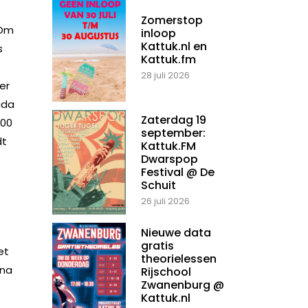
Zomerstop
 Om
inloop
Kattuk.nl en
s
Kattuk.fm
28 juli 2026
er
uda
Zaterdag 19
400
september:
dt
Kattuk.FM
Dwarspop
Festival @ De
Schuit
26 juli 2026
Nieuwe data
gratis
et
theorielessen
ona
Rijschool
Zwanenburg @
Kattuk.nl