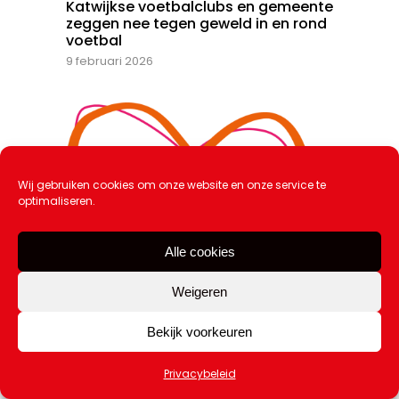
Katwijkse voetbalclubs en gemeente
zeggen nee tegen geweld in en rond
voetbal
9 februari 2026
Wij gebruiken cookies om onze website en onze service te
optimaliseren.
Alle cookies
Weigeren
Bekijk voorkeuren
Week van de Liefde: recordaantal
Privacybeleid
scholen doet mee