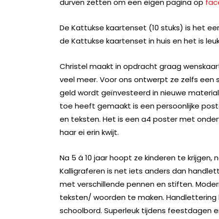
durven zetten om een eigen pagina op
fac
De Kattukse kaartenset (10 stuks) is het ee
de Kattukse kaartenset in huis en het is leu
Christel maakt in opdracht graag wenskaar
veel meer. Voor ons ontwerpt ze zelfs een s
geld wordt geïnvesteerd in nieuwe material
toe heeft gemaakt is een persoonlijke poster
en teksten. Het is een a4 poster met onderw
haar ei erin kwijt.
Na 5 á 10 jaar hoopt ze kinderen te krijgen, 
Kalligraferen is net iets anders dan handlet
met verschillende pennen en stiften. Modern 
teksten/ woorden te maken. Handlettering k
schoolbord. Superleuk tijdens feestdagen en