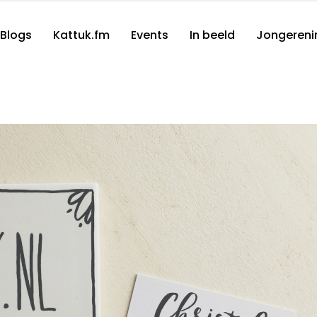
Blogs
Kattuk.fm
Events
In beeld
Jongereni