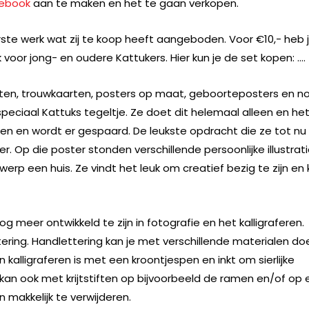
ebook
aan te maken en het te gaan verkopen.
rste werk wat zij te koop heeft aangeboden. Voor €10,- heb ji
k voor jong- en oudere Kattukers. Hier kun je de set kopen: ….
ten, trouwkaarten, posters op maat, geboorteposters en n
peciaal Kattuks tegeltje. Ze doet dit helemaal alleen en he
en en wordt er gespaard. De leukste opdracht die ze tot nu
. Op die poster stonden verschillende persoonlijke illustrat
erp een huis. Ze vindt het leuk om creatief bezig te zijn en
nog meer ontwikkeld te zijn in fotografie en het kalligraferen.
tering. Handlettering kan je met verschillende materialen do
kalligraferen is met een kroontjespen en inkt om sierlijke
an ook met krijtstiften op bijvoorbeeld de ramen en/of op 
 makkelijk te verwijderen.