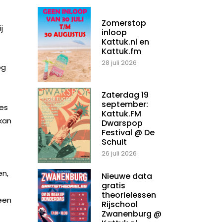
Zomerstop
j
inloop
Kattuk.nl en
Kattuk.fm
28 juli 2026
og
t
Zaterdag 19
september:
ies
Kattuk.FM
 kan
Dwarspop
Festival @ De
Schuit
26 juli 2026
en,
Nieuwe data
gratis
theorielessen
een
Rijschool
Zwanenburg @