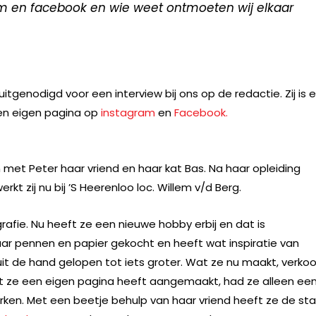
am en facebook en wie weet ontmoeten wij elkaar
itgenodigd voor een interview bij ons op de redactie. Zij is 
en eigen pagina op
instagram
en
Facebook.
n met Peter haar vriend en haar kat Bas. Na haar opleiding
t zij nu bij ’S Heerenloo loc. Willem v/d Berg.
grafie. Nu heeft ze een nieuwe hobby erbij en dat is
paar pennen en papier gekocht en heeft wat inspiratie van
t de hand gelopen tot iets groter. Wat ze nu maakt, verko
 ze een eigen pagina heeft aangemaakt, had ze alleen ee
ken. Met een beetje behulp van haar vriend heeft ze de st