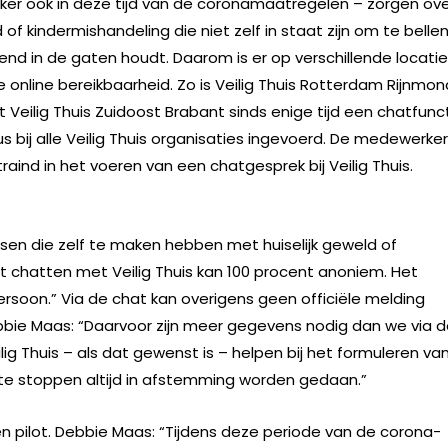
zeker ook in deze tijd van de coronamaatregelen – zorgen ov
 of kindermishandeling die niet zelf in staat zijn om te bellen
nd in de gaten houdt. Daarom is er op verschillende locatie
 online bereikbaarheid. Zo is Veilig Thuis Rotterdam Rijnmon
 Veilig Thuis Zuidoost Brabant sinds enige tijd een chatfunc
us bij alle Veilig Thuis organisaties ingevoerd. De medewerke
aind in het voeren van een chatgesprek bij Veilig Thuis.
sen die zelf te maken hebben met huiselijk geweld of
 chatten met Veilig Thuis kan 100 procent anoniem. Het
ersoon.” Via de chat kan overigens geen officiële melding
bbie Maas: “Daarvoor zijn meer gegevens nodig dan we via 
ilig Thuis – als dat gewenst is – helpen bij het formuleren va
te stoppen altijd in afstemming worden gedaan.”
 een pilot. Debbie Maas: “Tijdens deze periode van de corona-