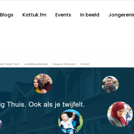
Blogs
Kattuk.fm
Events
In beeld
Jongereni