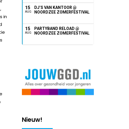
er
15
DJ’S VAN KANTOOR @
,
NOORDZEE ZOMERFESTIVAL
AUG
s in
d
15
PARTYBAND RELOAD @
tie
NOORDZEE ZOMERFESTIVAL
AUG
rs
de
n
Nieuw!