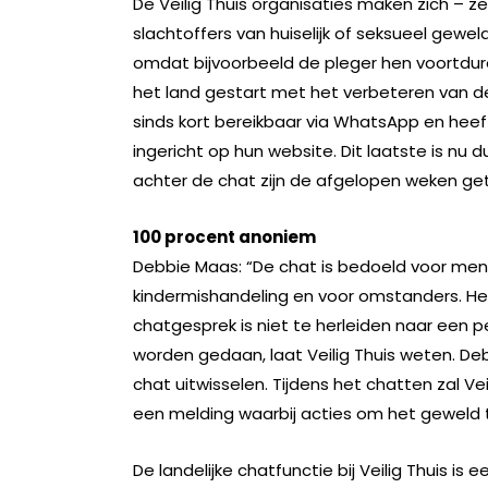
De Veilig Thuis organisaties maken zich – 
slachtoffers van huiselijk of seksueel geweld
omdat bijvoorbeeld de pleger hen voortdure
het land gestart met het verbeteren van de
sinds kort bereikbaar via WhatsApp en heeft
ingericht op hun website. Dit laatste is nu d
achter de chat zijn de afgelopen weken getr
100 procent anoniem
Debbie Maas: “De chat is bedoeld voor men
kindermishandeling en voor omstanders. Het
chatgesprek is niet te herleiden naar een p
worden gedaan, laat Veilig Thuis weten. De
chat uitwisselen. Tijdens het chatten zal Ve
een melding waarbij acties om het geweld 
De landelijke chatfunctie bij Veilig Thuis is