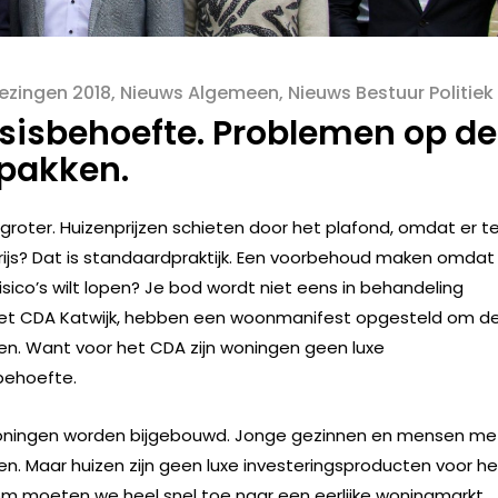
zingen 2018
,
Nieuws Algemeen
,
Nieuws Bestuur Politiek
sisbehoefte. Problemen op de
pakken.
oter. Huizenprijzen schieten door het plafond, omdat er t
ijs? Dat is standaardpraktijk. Een voorbehoud maken omdat 
ico’s wilt lopen? Je bod wordt niet eens in behandeling
et CDA Katwijk, hebben een woonmanifest opgesteld om d
n. Want voor het CDA zijn woningen geen luxe
sbehoefte.
 woningen worden bijgebouwd. Jonge gezinnen en mensen me
. Maar huizen zijn geen luxe investeringsproducten voor he
m moeten we heel snel toe naar een eerlijke woningmarkt.