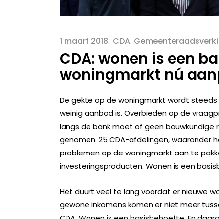
1 maart 2018
CDA
,
Gemeenteraadsverkie
CDA: wonen is een ba
woningmarkt nú aan
De gekte op de woningmarkt wordt steeds gr
weinig aanbod is. Overbieden op de vraagpr
langs de bank moet of geen bouwkundige ris
genomen. 25 CDA-afdelingen, waaronder h
problemen op de woningmarkt aan te pakke
investeringsproducten. Wonen is een basi
Het duurt veel te lang voordat er nieuwe
gewone inkomens komen er niet meer tussen
CDA. Wonen is een basisbehoefte. En daaro