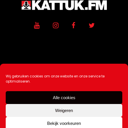
Wij gebruiken cookies om onze website en onze service te
Ontwikkeling / Hosting door
AtSea
optimaliseren.
Design & Medi
a
Alle cookies
Disclaimer |
Over Ons |
Tip de redactie
|
Contact
Weigeren
Bekijk voorkeuren
Copyright Kattuk.nl 2003-2026