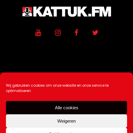
Wij gebruiken cookies om onze website en onze service te
Ontwikkeling / Hosting door
AtSea
optimaliseren.
Design & Medi
a
Alle cookies
Disclaimer |
Over Ons |
Tip de redactie
|
Contact
Weigeren