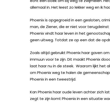
echt een boek om bij weg te zwijmelen. Het
allemaal in. Het leest zo lekker weg en ik ha
Phoenix is opgegroeid in een gesloten, crim
man, de Ziener, die er niet voor terugdein
Phoenix vindt haar leven in het genootschap v
geen uitweg. Totdat ze op een dat de opdr
Zoals altijd gebruikt Phoenix haar gaven om d
immuun voor te zijn. Dit maakt Phoenix doo
laat haar nu in de steek. Waarom lijkt het a
om Phoenix weg te halen de gemeenschap, o
Phoenix in een tweestrijd.
Kan Phoenix haar oude leven achter zich lat
zegt te zijn komt Phoenix in een situatie w