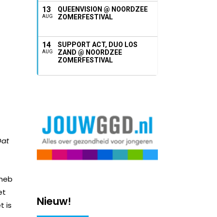
13
QUEENVISION @ NOORDZEE
ZOMERFESTIVAL
AUG
14
SUPPORT ACT, DUO LOS
ZAND @ NOORDZEE
AUG
ZOMERFESTIVAL
Dat
 heb
et
Nieuw!
t is