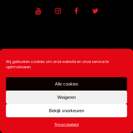
Wij gebruiken cookies om onze website en onze service te
Ontwikkeling / Hosting door
AtSea
optimaliseren.
Design & Medi
a
Alle cookies
Disclaimer |
Over Ons |
Tip de redactie
|
Contact
Weigeren
Bekijk voorkeuren
Copyright Kattuk.nl 2003-2026
Privacybeleid