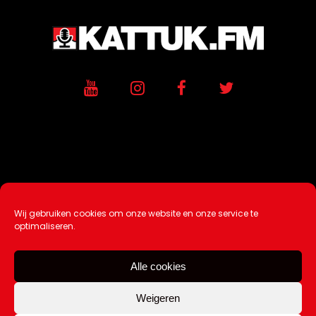
Wij gebruiken cookies om onze website en onze service te
Ontwikkeling / Hosting door
AtSea
optimaliseren.
Design & Medi
a
Alle cookies
Disclaimer |
Over Ons |
Tip de redactie
|
Contact
Weigeren