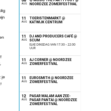
08
Q-MUSIC THE PARTY FOUT @
NOORDZEE ZOMERFESTIVAL
AUG
dig
ijn
11
TOERISTENMARKT @
KATWIJK CENTRUM
AUG
11
DJ AND PRODUCERS CAFÉ @
hen
SCUM
AUG
ELKE DINSDAG VAN 17:30 – 22:00
UUR
ST
11
AJ CORNER @ NOORDZEE
,
ZOMERFESTIVAL
AUG
 je
11
EUROSMITH @ NOORDZEE
ZOMERFESTIVAL
AUG
!
12
PASAR MALAM AAN ZEE-
PASAR PANTAI @ NOORDZEE
AUG
ZOMERFESTIVAL