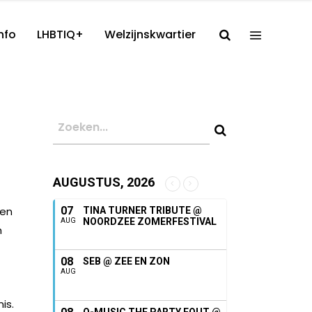
nfo
LHBTIQ+
Welzijnskwartier
AUGUSTUS, 2026
sen
07
TINA TURNER TRIBUTE @
NOORDZEE ZOMERFESTIVAL
AUG
h
08
SEB @ ZEE EN ZON
AUG
is.