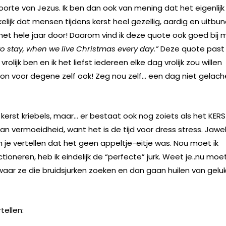
orte van Jezus. Ik ben dan ook van mening dat het eigenlijk
elijk dat mensen tijdens kerst heel gezellig, aardig en uitbun
t hele jaar door! Daarom vind ik deze quote ook goed bij m
o stay, when we live Christmas every day.”
Deze quote past
rolijk ben en ik het liefst iedereen elke dag vrolijk zou willen
woon voor degene zelf ook! Zeg nou zelf… een dag niet gelac
 kerst kriebels, maar… er bestaat ook nog zoiets als het KER
van vermoeidheid, want het is de tijd voor dress stress. Jawel
n je vertellen dat het geen appeltje-eitje was. Nou moet ik
oneren, heb ik eindelijk de “perfecte” jurk. Weet je..nu moet
aar ze die bruidsjurken zoeken en dan gaan huilen van geluk
tellen: