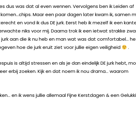
rkjes dus was dat al even wennen. Vervolgens ben ik Leiden af
 te komen…chips. Maar een paar dagen later kwam ik, samen 
terecht en vond ik dus DE jurk. Eerst heb ik mezelf ik een kant
verwachte niks voor mij. Daarna trok ik een ietwat strakke zwa
 de jurk aan die ik nu heb en man wat was dat comfortabel… he
geven hoe de jurk eruit ziet voor jullie eigen veiligheid
.
puis is altijd stressen en als je dan eindelijk DE jurk hebt, m
meer erbij zoeken. Kijk en dat noem ik nou drama… waarom
en… en ik wens jullie allemaal Fijne Kerstdagen & een Gelukk