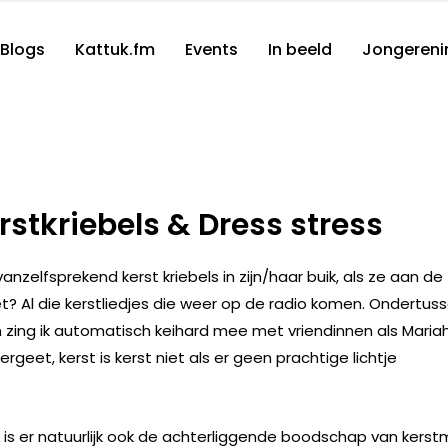
Blogs
Kattuk.fm
Events
In beeld
Jongereni
rstkriebels & Dress stress
anzelfsprekend kerst kriebels in zijn/haar buik, als ze aan de
t? Al die kerstliedjes die weer op de radio komen. Ondertus
 en zing ik automatisch keihard mee met vriendinnen als Maria
ergeet, kerst is kerst niet als er geen prachtige lichtje
s is er natuurlijk ook de achterliggende boodschap van kerstm