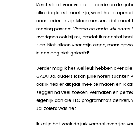
Kerst staat voor vrede op aarde en de gebo
elke dag kerst moet zijn, want het is opmerk
naar anderen zijn. Maar mensen…dat moet he
mening passen:
“Peace on earth will come t
overigens ook bij mij, omdat ik meestal heel v
zien. Niet alleen voor mijn eigen, maar ge
is een dag niet geleefd!
Verder mag ik het wel leuk hebben over alle
GALA! Ja, ouders ik kan jullie horen zuchten 
ook ik heb er dit jaar mee te maken en ik ka
zeggen na veel zoeken, vermaken en perfecti
eigenlijk aan die TLC programma’s denken, w
Ja, zoiets was het!
Ik zal je het zoek de jurk verhaal eventjes ver