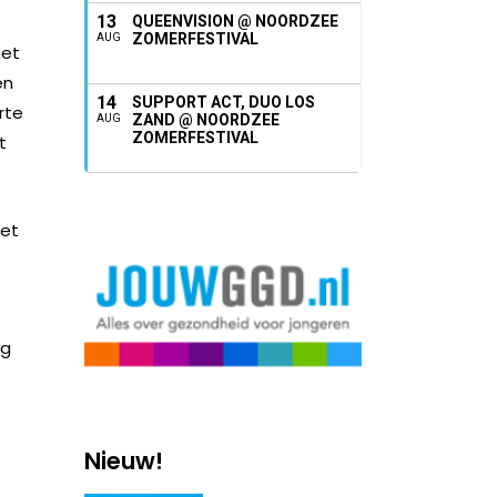
13
QUEENVISION @ NOORDZEE
ZOMERFESTIVAL
AUG
met
en
14
SUPPORT ACT, DUO LOS
rte
ZAND @ NOORDZEE
AUG
ZOMERFESTIVAL
t
oet
ig
Nieuw!