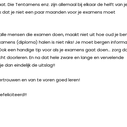
. Die Tentamens enz. zijn allemaal bij elkaar de helft van j
ook dat je niet een paar maanden voor je examens moet
r alle mensen die examen doen, maakt niet uit hoe oud je be
 examens (diploma) halen is niet niks! Je moet bergen informa
 Ook een handige tip voor als je examens gaat doen… zorg d
cht doorleren. En na dat hele zware en lange en vervelende
e dan eindelijk de uitslag!!
 vertrouwen en van te voren goed leren!
feliciteerd!!