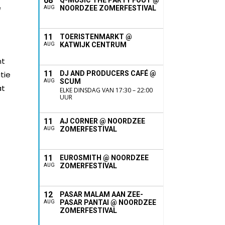
08
Q-MUSIC THE PARTY FOUT @
e
NOORDZEE ZOMERFESTIVAL
AUG
11
TOERISTENMARKT @
KATWIJK CENTRUM
AUG
nt
11
tie
DJ AND PRODUCERS CAFÉ @
SCUM
AUG
at
ELKE DINSDAG VAN 17:30 – 22:00
UUR
11
AJ CORNER @ NOORDZEE
ZOMERFESTIVAL
AUG
11
EUROSMITH @ NOORDZEE
ZOMERFESTIVAL
AUG
12
PASAR MALAM AAN ZEE-
PASAR PANTAI @ NOORDZEE
AUG
ZOMERFESTIVAL