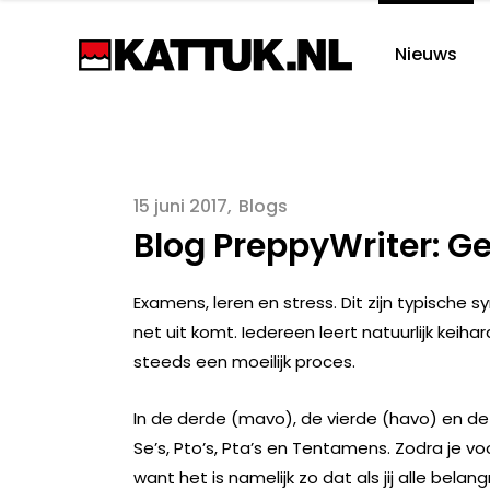
Nieuws
15 juni 2017
Blogs
Blog PreppyWriter: G
Examens, leren en stress. Dit zijn typische s
net uit komt. Iedereen leert natuurlijk keiha
steeds een moeilijk proces.
In de derde (mavo), de vierde (havo) en de v
Se’s, Pto’s, Pta’s en Tentamens. Zodra je vo
want het is namelijk zo dat als jij alle bel