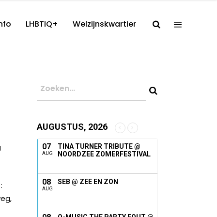
nfo
LHBTIQ+
Welzijnskwartier
AUGUSTUS, 2026
g
07
TINA TURNER TRIBUTE @
NOORDZEE ZOMERFESTIVAL
AUG
08
SEB @ ZEE EN ZON
:
AUG
weg,