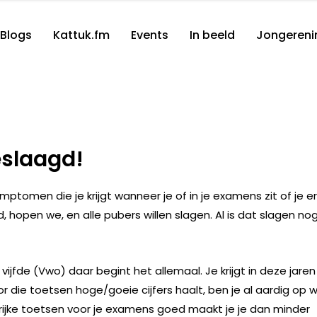
Blogs
Kattuk.fm
Events
In beeld
Jongereni
eslaagd!
ymptomen die je krijgt wanneer je of in je examens zit of je er
rd, hopen we, en alle pubers willen slagen. Al is dat slagen no
ijfde (Vwo) daar begint het allemaal. Je krijgt in deze jaren 
or die toetsen hoge/goeie cijfers haalt, ben je al aardig op 
angrijke toetsen voor je examens goed maakt je je dan minder