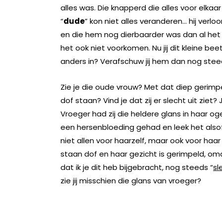
alles was. Die knapperd die alles voor elkaar
“
dude
” kon niet alles veranderen… hij verl
en die hem nog dierbaarder was dan al het g
het ook niet voorkomen. Nu jij dit kleine be
anders in? Verafschuw jij hem dan nog ste
Zie je die oude vrouw? Met dat diep gerimpel
dof staan? Vind je dat zij er slecht uit ziet? J
Vroeger had zij die heldere glans in haar o
een hersenbloeding gehad en leek het alsof 
niet allen voor haarzelf, maar ook voor haar
staan dof en haar gezicht is gerimpeld, omdat
dat ik je dit heb bijgebracht, nog steeds “
sl
zie jij misschien die glans van vroeger?