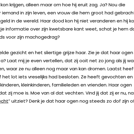
 kon krijgen, alleen maar om hoe hij eruit zag. Ja? Nou die
oor iemand in zijn leven, een vrouw die hem groot had gebrach
eld in de wereld. Haar dood kon hij niet veranderen en hij k
etje informatie over zijn kwetsbare kant weet, schat je hem d
eds voor zijn machogedrag?
de gezicht en het sliertige grijze haar. Zie je dat haar ogen
a? Laat mij je even vertellen, dat zij ooit net zo jong als jij wa
gen, waar ze nu alleen nog maar van kan dromen. Laatst heeft
het lot iets vreselijks had besloten. Ze heeft gevochten en
 kinderen, kleinkinderen, familieleden en vrienden. Haar ogen
 zij moe is. Moe van al dat vechten. Vind jij dat zij er nu, na
echt
” uitziet? Denk je dat haar ogen nog steeds zo dof zijn o