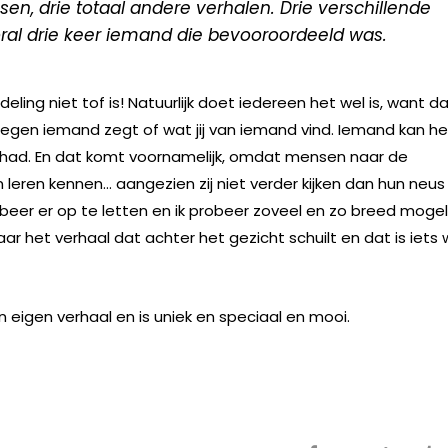
sen, drie totaal andere verhalen. Drie verschillende
oral drie keer iemand die bevooroordeeld was.
ling niet tof is! Natuurlijk doet iedereen het wel is, want da
 tegen iemand zegt of wat jij van iemand vind. Iemand kan he
n had. En dat komt voornamelijk, omdat mensen naar de
n leren kennen… aangezien zij niet verder kijken dan hun neus
 probeer er op te letten en ik probeer zoveel en zo breed mogeli
aar het verhaal dat achter het gezicht schuilt en dat is iets
en moeten delen.
eigen verhaal en is uniek en speciaal en mooi.