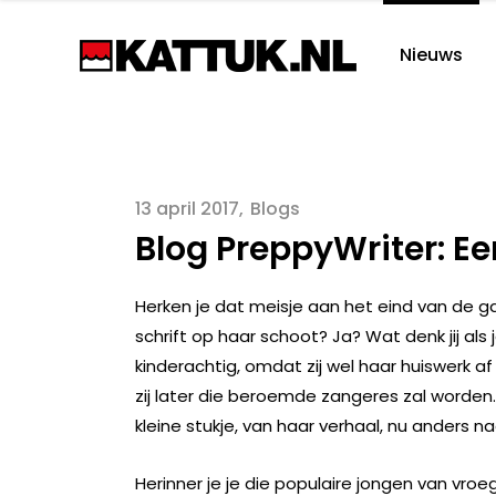
Nieuws
13 april 2017
Blogs
Blog PreppyWriter: Ee
Herken je dat meisje aan het eind van de gan
schrift op haar schoot? Ja? Wat denk jij als j
kinderachtig, omdat zij wel haar huiswerk af
zij later die beroemde zangeres zal worden. D
kleine stukje, van haar verhaal, nu anders naar
Herinner je je die populaire jongen van vroe