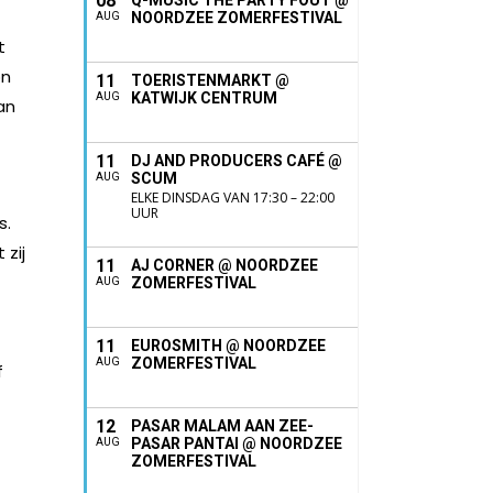
08
Q-MUSIC THE PARTY FOUT @
NOORDZEE ZOMERFESTIVAL
AUG
t
on
11
TOERISTENMARKT @
KATWIJK CENTRUM
AUG
an
11
DJ AND PRODUCERS CAFÉ @
SCUM
AUG
ELKE DINSDAG VAN 17:30 – 22:00
UUR
s.
 zij
11
AJ CORNER @ NOORDZEE
ZOMERFESTIVAL
AUG
11
EUROSMITH @ NOORDZEE
ZOMERFESTIVAL
AUG
f
12
PASAR MALAM AAN ZEE-
PASAR PANTAI @ NOORDZEE
AUG
ZOMERFESTIVAL