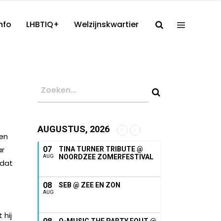
nfo
LHBTIQ+
Welzijnskwartier
AUGUSTUS, 2026
een
ar
07
TINA TURNER TRIBUTE @
NOORDZEE ZOMERFESTIVAL
AUG
mdat
08
SEB @ ZEE EN ZON
AUG
 hij