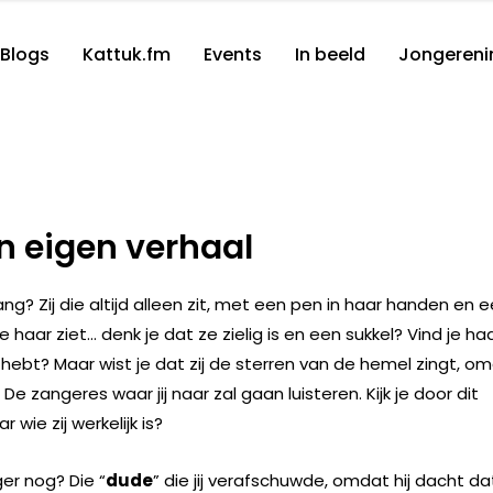
Blogs
Kattuk.fm
Events
In beeld
Jongereni
n eigen verhaal
g? Zij die altijd alleen zit, met een pen in haar handen en 
e haar ziet… denk je dat ze zielig is en een sukkel? Vind je ha
 hebt? Maar wist je dat zij de sterren van de hemel zingt, o
e zangeres waar jij naar zal gaan luisteren. Kijk je door dit
 wie zij werkelijk is?
ger nog? Die “
dude
” die jij verafschuwde, omdat hij dacht dat