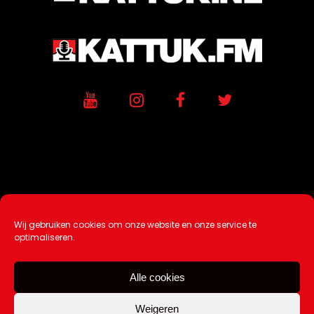
Wij gebruiken cookies om onze website en onze service te
Ontwikkeling / Hosting door
AtSea
optimaliseren.
Design & Medi
a
Alle cookies
Disclaimer |
Over Ons |
Tip de redactie
|
Contact
Weigeren