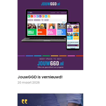
JouwGGD is vernieuwd!
20 maart 2026