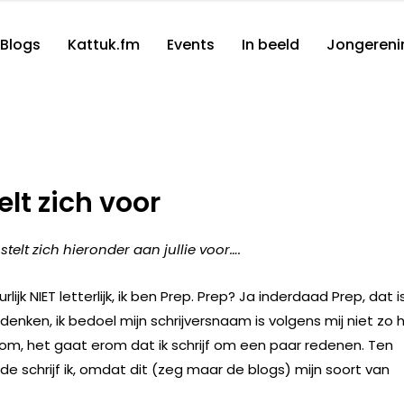
Blogs
Kattuk.fm
Events
In beeld
Jongereni
elt zich voor
 stelt zich hieronder aan jullie voor….
ijk NIET letterlijk, ik ben Prep. Prep? Ja inderdaad Prep, dat i
denken, ik bedoel mijn schrijversnaam is volgens mij niet zo 
t om, het gaat erom dat ik schrijf om een paar redenen. Ten
ede schrijf ik, omdat dit (zeg maar de blogs) mijn soort van