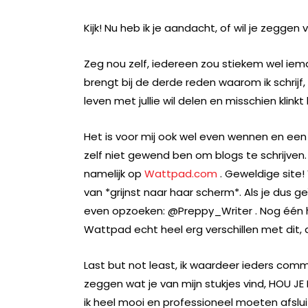
Kijk! Nu heb ik je aandacht, of wil je zegg
Zeg nou zelf, iedereen zou stiekem wel iem
brengt bij de derde reden waarom ik schrijf,
leven met jullie wil delen en misschien klink
Het is voor mij ook wel even wennen en een 
zelf niet gewend ben om blogs te schrijven. I
namelijk op
Wattpad.com
. Geweldige site!
van *grijnst naar haar scherm*. Als je dus 
even opzoeken: @Preppy_Writer . Nog één h
Wattpad echt heel erg verschillen met dit, da
Last but not least, ik waardeer ieders comme
zeggen wat je van mijn stukjes vind, HOU JE 
ik heel mooi en professioneel moeten afsluit