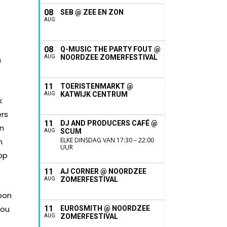
08
SEB @ ZEE EN ZON
AUG
08
Q-MUSIC THE PARTY FOUT @
NOORDZEE ZOMERFESTIVAL
AUG
)
11
TOERISTENMARKT @
KATWIJK CENTRUM
AUG
k
ers
11
DJ AND PRODUCERS CAFÉ @
én
SCUM
AUG
ELKE DINSDAG VAN 17:30 – 22:00
n
UUR
op
11
AJ CORNER @ NOORDZEE
ZOMERFESTIVAL
AUG
woon
zou
11
EUROSMITH @ NOORDZEE
ZOMERFESTIVAL
AUG