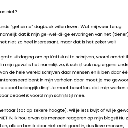
en van niet?
ands “geheime” dagboek willen lezen. Wat mij weer terug
 namelijk dat ik mijn ge-wel-di-ge ervaringen van het (tiener
t het niet zo heel interessant, maar dat is het zeker wel!
grote uitdaging om op Kattuk.nl te schrijven, vooral omdat i
n mijn geval is het namelijk zo, ik schrijf ook nog ergens and
 Van de hele wereld schrijven daar mensen en ik ben daar é
geïnteresseerd bent in mijn verhalen daar, moet je me gewoo
eeeeel belangrijk ding! Je moet beseffen, dat mijn werken 
ar bedoel ik vooral mijn schrijfstijl mee.
ntaar (tot op zekere hoogte). Wil je iets kwijt of wil je ge
NIET IN, ik hou ervan als mensen reageren op mijn blogs!! Nu 
en, alleen ben ik daar niet echt goed in, dus lieve mensen,