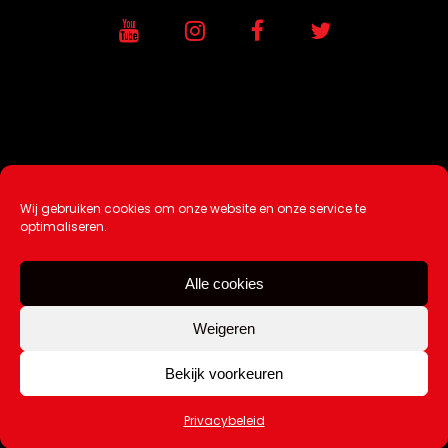
Wij gebruiken cookies om onze website en onze service te
Ontwikkeling / Hosting door
AtSea
optimaliseren.
Design & Medi
a
Alle cookies
Disclaimer |
Over Ons |
Tip de redactie
|
Contact
Weigeren
Bekijk voorkeuren
Copyright Kattuk.nl 2003-2026
Privacybeleid