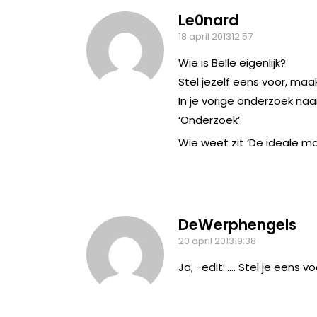
Le0nard
18 april 201312:57
Wie is Belle eigenlijk?
Stel jezelf eens voor, ma
In je vorige onderzoek naa
‘Onderzoek’.
Wie weet zit ‘De ideale m
DeWerphengels
20 april 201319:38
Ja, -edit:….. Stel je eens v