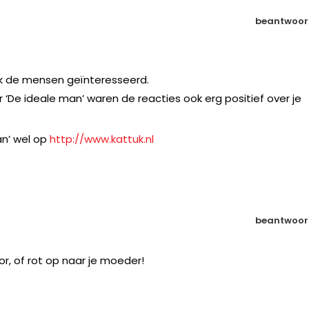
beantwoor
ak de mensen geïnteresseerd.
r ‘De ideale man’ waren de reacties ook erg positief over je
an’ wel op
http://www.kattuk.nl
beantwoor
oor, of rot op naar je moeder!