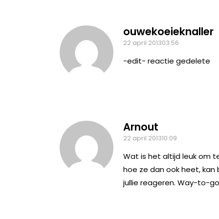
ouwekoeieknaller
22 april 201303:56
-edit- reactie gedelete
Arnout
22 april 201310:09
Wat is het altijd leuk om 
hoe ze dan ook heet, kan b
jullie reageren. Way-to-go