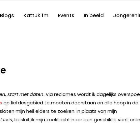
Blogs
Kattuk.fm
Events
In beeld
Jongereni
ne
en, start met daten
. Via reclames wordt ik dagelijks overspoe
’s
op liefdesgebied te moeten doorstaan en alle hoop in de
oten mijn heil elders te zoeken. In plaats van mijn
t less
, besluit ik mijn zoektocht naar een geschikte vent onli