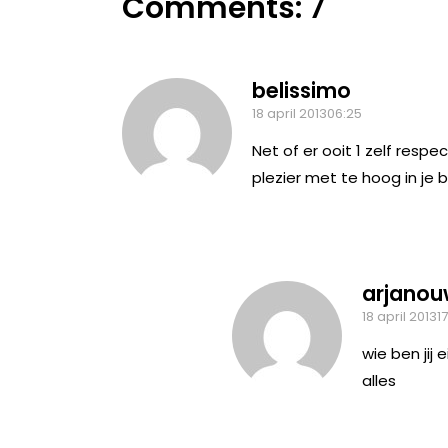
Comments: 7
belissimo
18 april 201306:25
Net of er ooit 1 zelf resp
plezier met te hoog in je 
arjano
18 april 20131
wie ben jij 
alles