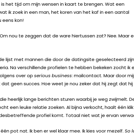
 is het tijd om mijn wensen in kaart te brengen. Wat een
at ik zoek in een man, het koren van het kaf in een aantal
u eens kon!
 Om nou te zeggen dat de ware hiertussen zat? Nee. Maar 
e lijst met mannen die door de datingsite geselecteerd zij
eria. Na verschillende profielen te hebben bekeken zocht ik e
rvolgens over op
serious business
: mailcontact. Maar door mij
t geen succes. Hoe weet je nou zeker dat hij zegt dat hij 
 die heerlijk lange berichten sturen waarbij je weg zwijmelt. D
t een leuke relatie zoeken. Al bijna verkocht, haalt één klik
 desbetreffende profiel komt. Totaal niet wat je ervan verwa
k één pot nat. Ik ben er wel klaar mee. Ik kies voor mezelf.
So 