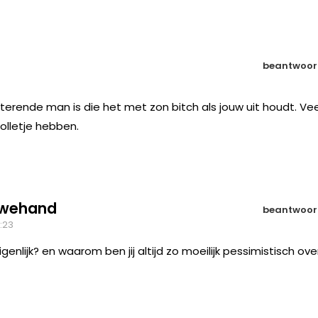
beantwoor
ecterende man is die het met zon bitch als jouw uit houdt. Vee
bolletje hebben.
uwehand
beantwoor
7:23
eigenlijk? en waarom ben jij altijd zo moeilijk pessimistisch ove