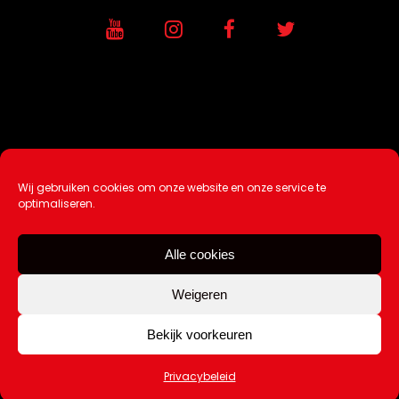
Wij gebruiken cookies om onze website en onze service te
Ontwikkeling / Hosting door
AtSea
optimaliseren.
Design & Medi
a
Alle cookies
Disclaimer |
Over Ons |
Tip de redactie
|
Contact
Weigeren
Bekijk voorkeuren
Copyright Kattuk.nl 2003-2026
Privacybeleid