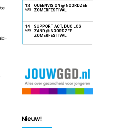
13
QUEENVISION @ NOORDZEE
ste
ZOMERFESTIVAL
AUG
14
SUPPORT ACT, DUO LOS
ZAND @ NOORDZEE
AUG
ZOMERFESTIVAL
uid-
e
e
t
Nieuw!