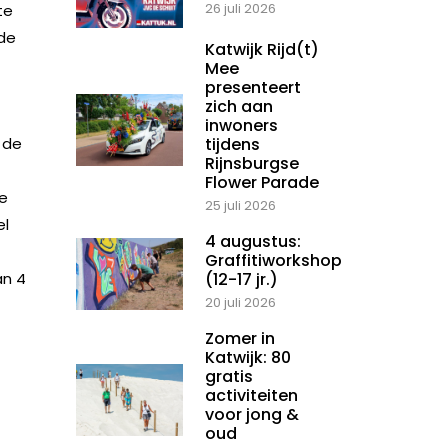
26 juli 2026
te
de
Katwijk Rijd(t)
Mee
presenteert
zich aan
inwoners
 de
tijdens
Rijnsburgse
Flower Parade
ze
25 juli 2026
el
4 augustus:
Graffitiworkshop
an 4
(12-17 jr.)
20 juli 2026
Zomer in
Katwijk: 80
gratis
activiteiten
voor jong &
oud