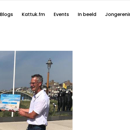
Blogs
Kattuk.fm
Events
In beeld
Jongereni