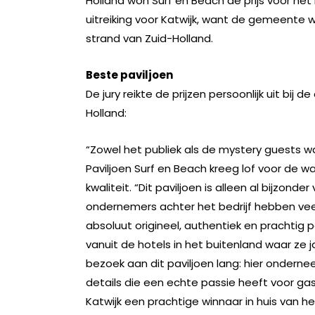
Holland won Surf en Beach de prijs voor het
uitreiking voor Katwijk, want de gemeente w
strand van Zuid-Holland.
Beste paviljoen
De jury reikte de prijzen persoonlijk uit b
Holland:
“Zowel het publiek als de mystery guests w
Paviljoen Surf en Beach kreeg lof voor de w
kwaliteit. “Dit paviljoen is alleen al bijzo
ondernemers achter het bedrijf hebben vee
absoluut origineel, authentiek en prachtig
vanuit de hotels in het buitenland waar ze j
bezoek aan dit paviljoen lang: hier ondern
details die een echte passie heeft voor gast
Katwijk een prachtige winnaar in huis van he