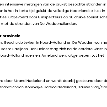
 en intensieve metingen van de drukst bezochte stranden in 
en is het in korte tijd gelukt de volledige Nederlandse kust in
ies, uitgevoerd door 8 inspecteurs op 36 drukke toeristisch
en met de stranden van De Waddeneilanden.
r provincie
ard Beachclub Lekker. In Noord-Holland en De Wadden won h
t Beste Paviljoen. Den Helder mag zich na de eerdere winst in
 Noord-Holland noemen. Ameland werd uitgeroepen tot het
rd door Strand Nederland en wordt daarbij gesteund door d
erlandSchoon, Koninklijke Horeca Nederland, Blauwe Vlag/Gr