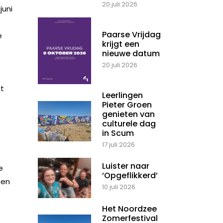
20 juli 2026
juni
Paarse Vrijdag
e
krijgt een
nieuwe datum
20 juli 2026
et
Leerlingen
Pieter Groen
genieten van
culturele dag
in Scum
17 juli 2026
Luister naar
e
‘Opgeflikkerd’
een
10 juli 2026
Het Noordzee
Zomerfestival