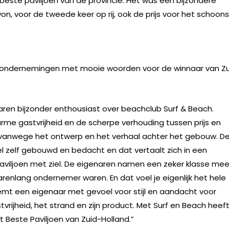
 beste paviljoen van de provincie. Het was een bijzondere
on, voor de tweede keer op rij, ook de prijs voor het schoon
ij de ondernemingen met mooie woorden voor de winnaar van Z
aren bijzonder enthousiast over beachclub Surf & Beach.
arme gastvrijheid en de scherpe verhouding tussen prijs en
nder vanwege het ontwerp en het verhaal achter het gebouw. D
l zelf gebouwd en bedacht en dat vertaalt zich in een
 paviljoen met ziel. De eigenaren namen een zeker klasse me
arenlang ondernemer waren. En dat voel je eigenlijk het hele
eemt een eigenaar met gevoel voor stijl en aandacht voor
vrijheid, het strand en zijn product. Met Surf en Beach heef
t Beste Paviljoen van Zuid-Holland.”