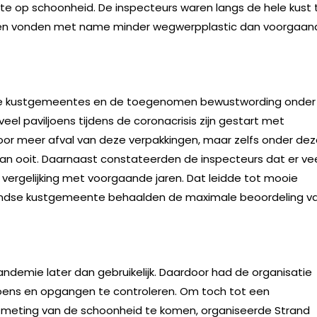
te op schoonheid. De inspecteurs waren langs de hele kust 
en vonden met name minder wegwerpplastic dan voorgaan
de kustgemeentes en de toegenomen bewustwording onder
el paviljoens tijdens de coronacrisis zijn gestart met
oor meer afval van deze verpakkingen, maar zelfs onder de
n ooit. Daarnaast constateerden de inspecteurs dat er ve
 vergelijking met voorgaande jaren. Dat leidde tot mooie
rlandse kustgemeente behaalden de maximale beoordeling v
demie later dan gebruikelijk. Daardoor had de organisatie
oens en opgangen te controleren. Om toch tot een
 meting van de schoonheid te komen, organiseerde Strand