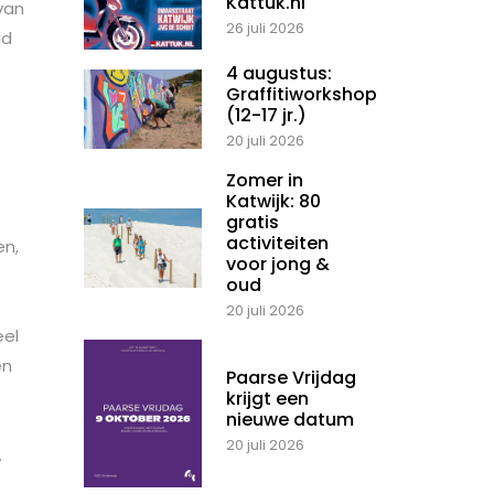
Kattuk.nl
van
26 juli 2026
ld
4 augustus:
Graffitiworkshop
(12-17 jr.)
20 juli 2026
Zomer in
Katwijk: 80
gratis
activiteiten
en,
voor jong &
oud
20 juli 2026
eel
en
Paarse Vrijdag
krijgt een
nieuwe datum
20 juli 2026
.