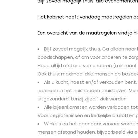
Blijf zoveel mogelijk thuis, alle evenementen 
Het kabinet heeft vandaag maatregelen aa
Een overzicht van de maatregelen vind je h
Blijf zoveel mogelijk thuis. Ga alleen naa
boodschappen, of om voor anderen te zorgen
Houd altijd afstand van anderen (minimaal 
Ook thuis: maximaal drie mensen op bezoek
Als u kucht, hoest en/of verkouden bent, go
iedereen in het huishouden thuisblijven. Men
uitgezonderd, tenzij zij zelf ziek worden.
Alle bijeenkomsten worden verboden tot 1
Voor begrafenissen en kerkelijke bruiloften
Winkels en het openbaar vervoer worde
mensen afstand houden, bijvoorbeeld via e