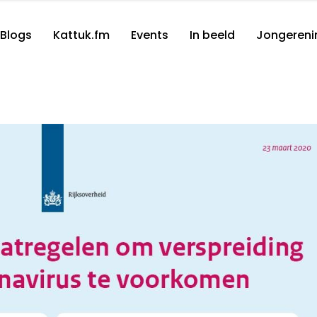
Blogs
Kattuk.fm
Events
In beeld
Jongereni