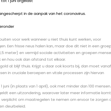
tot 1 juni afgelast
ngescherpt in de aanpak van het coronavirus.
ieronder
r buiten voor werk wanneer u niet thuis kunt werken, voor
. Een frisse neus halen kan, maar doe dit niet in een groep
1,5 meter) en vermijd sociale activiteiten en groepen mense
 en hou ook dan afstand tot elkaar.
ld al: blijf thuis. Krijgt u daar ook koorts bij, dan moet vana
sen in cruciale beroepen en vitale processen zijn hiervan
 juni (in plaats van 1 april), ook met minder dan 100 mensen.
 geldt een uitzondering, waarover later meer informatie komt
n verplicht om maatregelen te nemen om ervoor te zorgen 
en deurbeleid.