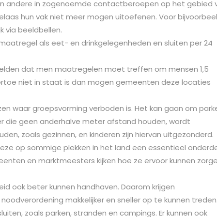
 en andere in zogenoemde contactberoepen op het gebied 
zij helaas hun vak niet meer mogen uitoefenen. Voor bijvoorbee
k via beeldbellen.
 maatregel als eet- en drinkgelegenheden en sluiten per 24
 gelden dat men maatregelen moet treffen om mensen 1,5
ertoe niet in staat is dan mogen gemeenten deze locaties
en waar groepsvorming verboden is. Het kan gaan om park
eer die geen anderhalve meter afstand houden, wordt
den, zoals gezinnen, en kinderen zijn hiervan uitgezonderd.
deze op sommige plekken in het land een essentieel onderd
eenten en marktmeesters kijken hoe ze ervoor kunnen zorg
id ook beter kunnen handhaven. Daarom krijgen
oodverordening makkelijker en sneller op te kunnen treden
luiten, zoals parken, stranden en campings. Er kunnen ook