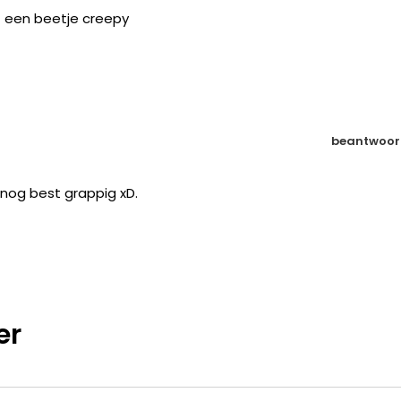
st een beetje creepy
beantwoor
m nog best grappig xD.
er