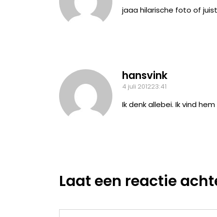
jaaa hilarische foto of jui
hansvink
4 juli 201223:41
Ik denk allebei. Ik vind he
Laat een reactie acht