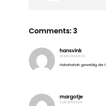
Comments: 3
hansvink
30 juni 201223:42
Hahahahah geweldig die Gi
margotje
3 juli 201220:04