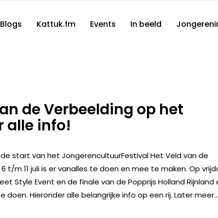
Blogs
Kattuk.fm
Events
In beeld
Jongereni
 van de Verbeelding op het
alle info!
; de start van het JongerencultuurFestival Het Veld van de
 t/m 11 juli is er vanalles te doen en mee te maken. Op vrij
treet Style Event en de finale van de Popprijs Holland Rijnland
doen. Hieronder alle belangrijke info op een rij. Later meer…