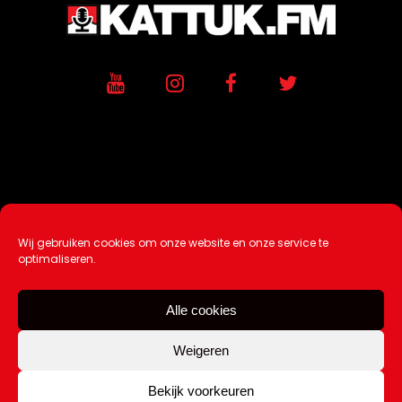
Wij gebruiken cookies om onze website en onze service te
Ontwikkeling / Hosting door
AtSea
optimaliseren.
Design & Medi
a
Alle cookies
Disclaimer |
Over Ons |
Tip de redactie
|
Contact
Weigeren
Bekijk voorkeuren
Copyright Kattuk.nl 2003-2026