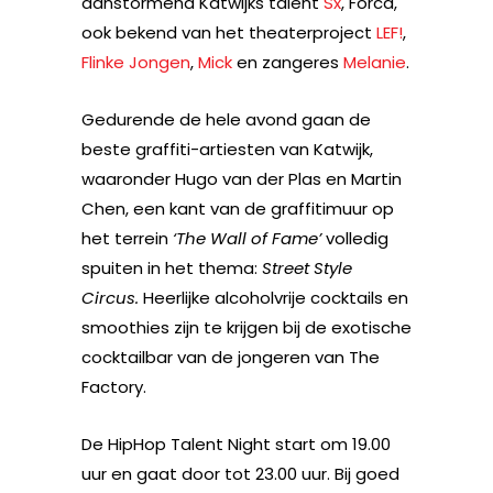
aanstormend Katwijks talent
Sx
, Forca,
ook bekend van het theaterproject
LEF!
,
Flinke Jongen
,
Mick
en zangeres
Melanie
.
Gedurende de hele avond gaan de
beste graffiti-artiesten van Katwijk,
waaronder Hugo van der Plas en Martin
Chen, een kant van de graffitimuur op
het terrein
‘The Wall of Fame’
volledig
spuiten in het thema:
Street Style
Circus.
Heerlijke alcoholvrije cocktails en
smoothies zijn te krijgen bij de exotische
cocktailbar van de jongeren van The
Factory.
De HipHop Talent Night start om 19.00
uur en gaat door tot 23.00 uur. Bij goed