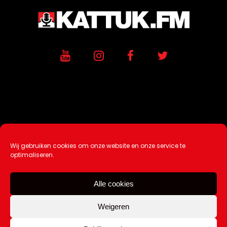
Wij gebruiken cookies om onze website en onze service te
Ontwikkeling / Hosting door
AtSea
optimaliseren.
Design & Medi
a
Alle cookies
Disclaimer |
Over Ons |
Tip de redactie
|
Contact
Weigeren