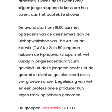
artiesten. Tijdens deze
Block Party
krijgen jonge rappers de kans om hun
talent aan het publiek te showen.
De avond start om 19.00 uur met
optredens van de deelnemers aan de
Hiphopworkshop van The Art Squad
Katwijk (T.A.S.K.) Zo’n 50 jongeren
hebben de Hiphopworkshops met Hef
Bundy in jongerencentrum Scum
gevolgd. Uit deze jongeren heeft Hef de
grootste talenten geselecteerd die in
vier groepen onder begeleiding van Hef
en een professionele producer hun
eigen track op hebben genomen.
De groepen
Realisticks
, S.D.D.G.,