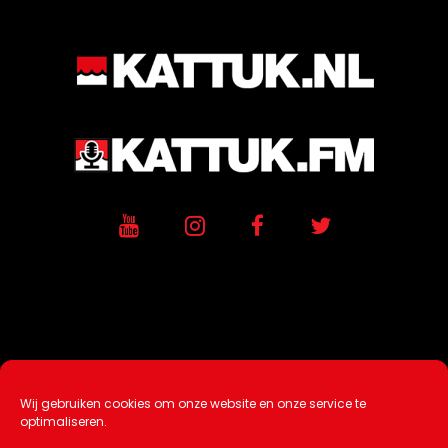
Wij gebruiken cookies om onze website en onze service te
Ontwikkeling / Hosting door
AtSea
optimaliseren.
Design & Medi
a