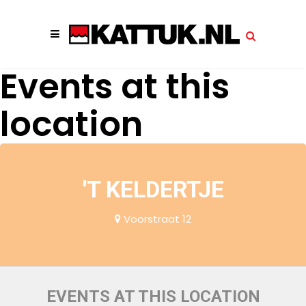
Events at this
location
'T KELDERTJE
Voorstraat 12
EVENTS AT THIS LOCATION