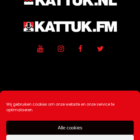
Wij gebruiken cookies om onze website en onze service te
Ontwikkeling / Hosting door
AtSea
optimaliseren.
Design & Medi
a
Alle cookies
Disclaimer |
Over Ons |
Tip de redactie
|
Contact