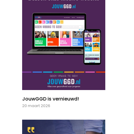
JouwGGD is vernieuwd!
20 maart 2026