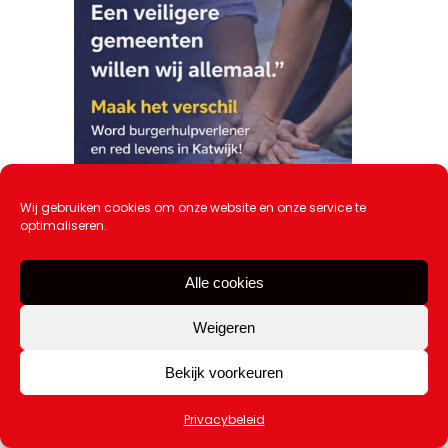
Wij gebruiken cookies om onze website en onze service te
optimaliseren.
Alle cookies
Maak het verschil: Word
burgerhulpverlener en red levens in
Katwijk!
Weigeren
20 februari 2026
Bekijk voorkeuren
Privacybeleid