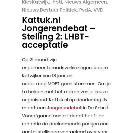
KiesKatwijk
,
lhbti
,
Nieuws Algemeen
,
Nieuws Bestuur Politiek
,
PvdA
,
VVD
Kattuk.nl
Jongerendebat –
Stelling 2: LHBT-
acceptatie
Op 21 maart zijn
er gemeenteraadsverkiezingen, iedere
Katwijker van 18 jaar en
ouder
mag
MOET gaan stemmen. Om je
te helpen met het maken van je keuze
organiseert Kattuk.nl op donderdag 15
maart een
Jongerendebat
in De Schuit.
Voorafgaand aan dit debat heeft de
redactie de deelnemende partijen een
aantal stellingen voorgelegd over voor