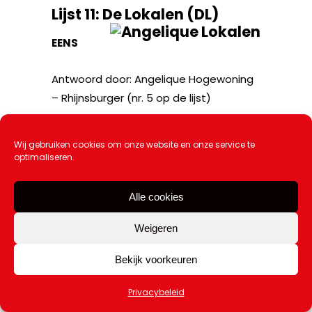
Lijst 11: De Lokalen (DL)
EENS
Antwoord door: Angelique Hogewoning
– Rhijnsburger (nr. 5 op de lijst)
Wij gebruiken cookies om onze website en onze service te
optimaliseren.
Discriminatie is niet toegestaan
Alle cookies
dus ook schelden met seksuele
Weigeren
geaardheid, of geweld hiertegen,
zou verboden of aangepakt
Bekijk voorkeuren
moeten worden. We zijn een vrij
land waar iedereen een vrije
Privacybeleid
mening mag hebben binnen. Want