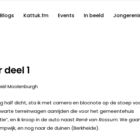
Blogs
Kattuk.fm
Events
In beeld
Jongereni
 deel 1
niël Moolenburgh
 half dicht, sta ik met camera en blocnote op de stoep vo
n zwarte terreinwagen aanrijden die voor het gemeentehuis
tie”, en ik kroop in de auto naast
René van Rossum
. We gaa
mpwijk, en nog naar de duinen (Berkheide).