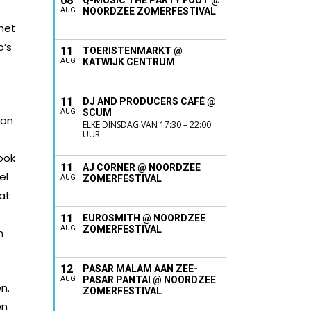
08
Q-MUSIC THE PARTY FOUT @
NOORDZEE ZOMERFESTIVAL
AUG
 het
o’s
11
TOERISTENMARKT @
KATWIJK CENTRUM
AUG
11
DJ AND PRODUCERS CAFÉ @
SCUM
AUG
gon
ELKE DINSDAG VAN 17:30 – 22:00
UUR
 ook
11
AJ CORNER @ NOORDZEE
el
ZOMERFESTIVAL
AUG
at
11
EUROSMITH @ NOORDZEE
ZOMERFESTIVAL
AUG
n
12
PASAR MALAM AAN ZEE-
PASAR PANTAI @ NOORDZEE
AUG
n.
ZOMERFESTIVAL
en