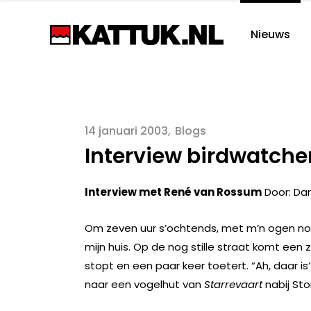
Nieuws
14 januari 2003
Blogs
Interview birdwatcher
Interview met René van Rossum
Door: Da
Om zeven uur s’ochtends, met m’n ogen nog
mijn huis. Op de nog stille straat komt ee
stopt en een paar keer toetert. “Ah, daar is’
naar een vogelhut van
Starrevaart
nabij Sto