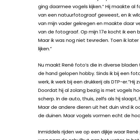
ging daarmee vogels kijken.” Hij maakte al fo
van een natuurfotograaf geweest, en ik wild
van mijn vader gekregen en maakte daar vee
van de fotograaf. Op mijn 17e kocht ik een 
Maar ik was nog niet tevreden. Toen ik late
lijken.”
Nu maakt René foto’s die in diverse bladen te
de hand gelopen hobby. Sinds ik bij een foto
werk, ik werk bij een drukkerij als DTP-er.”Hi
Doordat hij al zolang bezig is met vogels ho
scherp. In de auto, thuis, zelfs als hij slaap
Maar de andere dieren uit het duin vind ik o
de duinen. Maar vogels vormen echt de ho
Inmiddels rijden we op een dijkje waar Ren