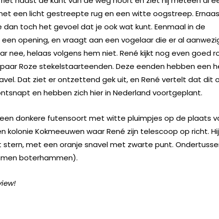
 riet naast de kant van de weg hoort en ziet hij meteen al e
 met een licht gestreepte rug en een witte oogstreep. Ernaa
je dan toch het gevoel dat je ook wat kunt. Eenmaal in de
r een opening, en vraagt aan een vogelaar die er al aanwezi
Maar nee, helaas volgens hem niet. René kijkt nog even goed r
 paar Roze stekelstaarteenden. Deze eenden hebben een h
el. Dat ziet er ontzettend gek uit, en René vertelt dat dit 
jn ontsnapt en hebben zich hier in Nederland voortgeplant.
is een donkere futensoort met witte pluimpjes op de plaats v
een kolonie Kokmeeuwen waar René zijn telescoop op richt. Hij
t stern, met een oranje snavel met zwarte punt. Ondertuss
nomen boterhammen).
view!