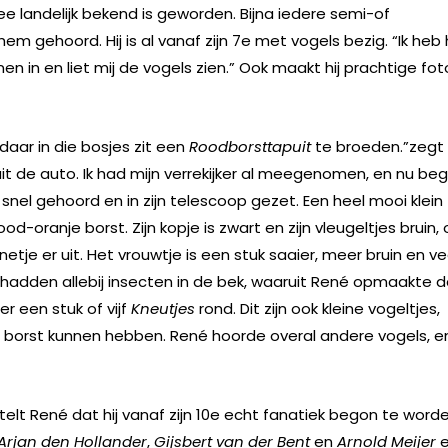
e landelijk bekend is geworden. Bijna iedere semi-of
m gehoord. Hij is al vanaf zijn 7e met vogels bezig. “Ik heb
nen in en liet mij de vogels zien.” Ook maakt hij prachtige fot
daar in die bosjes zit een
Roodborsttapuit
te broeden.”zegt
t de auto. Ik had mijn verrekijker al meegenomen, en nu be
nel gehoord en in zijn telescoop gezet. Een heel mooi klein
d-oranje borst. Zijn kopje is zwart en zijn vleugeltjes bruin,
netje er uit. Het vrouwtje is een stuk saaier, meer bruin en ve
 hadden allebij insecten in de bek, waaruit René opmaakte d
r een stuk of vijf
Kneutjes
rond. Dit zijn ook kleine vogeltjes,
borst kunnen hebben. René hoorde overal andere vogels, e
lt René dat hij vanaf zijn 10e echt fanatiek begon te worde
Arjan den Hollander
,
Gijsbert van der Bent
en
Arnold Meijer