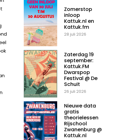
en
st
Zomerstop
inloop
Kattuk.nl en
g
Kattuk.fm
ond
28 juli 2026
eel
ook
Zaterdag 19
september:
Kattuk.FM
Dwarspop
an
Festival @ De
Schuit
26 juli 2026
en
Nieuwe data
gratis
theorielessen
Rijschool
Zwanenburg @
Kattuk.nl