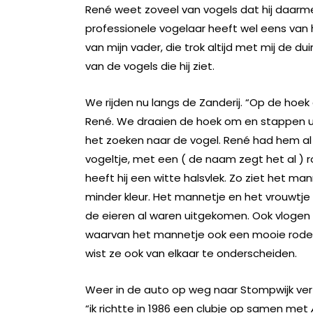
René weet zoveel van vogels dat hij daarme
professionele vogelaar heeft wel eens van he
van mijn vader, die trok altijd met mij de dui
van de vogels die hij ziet.
We rijden nu langs de Zanderij. “Op de hoek 
René. We draaien de hoek om en stappen ui
het zoeken naar de vogel. René had hem al s
vogeltje, met een ( de naam zegt het al ) roo
heeft hij een witte halsvlek. Zo ziet het man
minder kleur. Het mannetje en het vrouwtje
de eieren al waren uitgekomen. Ook vlogen e
waarvan het mannetje ook een mooie rode 
wist ze ook van elkaar te onderscheiden.
Weer in de auto op weg naar Stompwijk verte
“ik richtte in 1986 een clubje op samen met