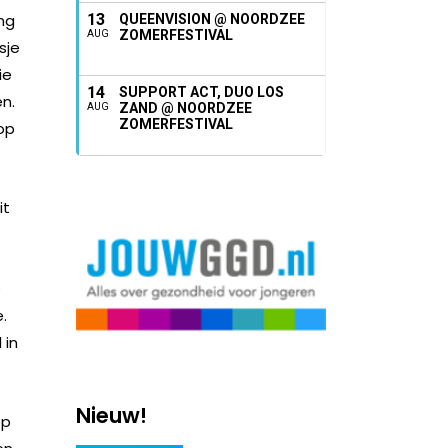
ing
13
QUEENVISION @ NOORDZEE
ZOMERFESTIVAL
AUG
sje
ie
14
SUPPORT ACT, DUO LOS
n.
ZAND @ NOORDZEE
AUG
ZOMERFESTIVAL
 op
it
p
e.
 in
Nieuw!
op