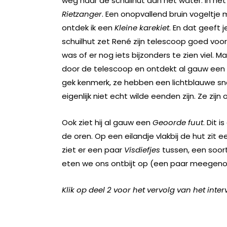
weg naar de schuilhut aan het water. In het
Rietzanger
. Een onopvallend bruin vogeltje
ontdek ik een
Kleine karekiet
. En dat geeft 
schuilhut zet René zijn telescoop goed voo
was of er nog iets bijzonders te zien viel. 
door de telescoop en ontdekt al gauw een
gek kenmerk, ze hebben een lichtblauwe snav
eigenlijk niet echt wilde eenden zijn. Ze zi
Ook ziet hij al gauw een
Geoorde fuut
. Dit 
de oren. Op een eilandje vlakbij de hut zit 
ziet er een paar
Visdiefjes
tussen, een soor
eten we ons ontbijt op (een paar meege
Klik op deel 2 voor het vervolg van het inter