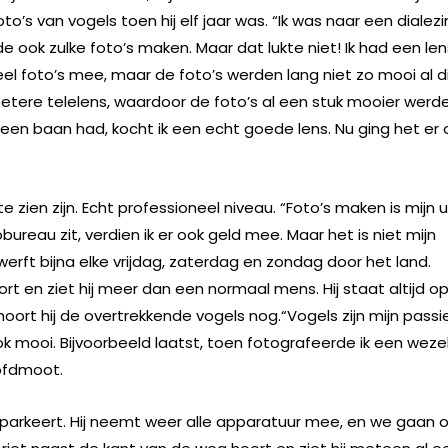
to’s van vogels toen hij elf jaar was. “Ik was naar een dialez
e ook zulke foto’s maken. Maar dat lukte niet! Ik had een len
l foto’s mee, maar de foto’s werden lang niet zo mooi al d
betere telelens, waardoor de foto’s al een stuk mooier werde
r een baan had, kocht ik een echt goede lens. Nu ging het er
 zien zijn. Echt professioneel niveau. “Foto’s maken is mijn u
bureau zit, verdien ik er ook geld mee. Maar het is niet mijn
j zwerft bijna elke vrijdag, zaterdag en zondag door het land.
ort en ziet hij meer dan een normaal mens. Hij staat altijd o
t, hoort hij de overtrekkende vogels nog.“Vogels zijn mijn passi
ok mooi. Bijvoorbeeld laatst, toen fotografeerde ik een wezel
ofdmoot.
é parkeert. Hij neemt weer alle apparatuur mee, en we gaan 