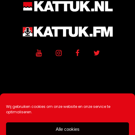
Wij gebruiken cookies om onze website en onze service te
Ontwikkeling / Hosting door
AtSea
optimaliseren.
Design & Medi
a
Alle cookies
Disclaimer |
Over Ons |
Tip de redactie
|