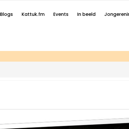
Blogs
Kattuk.fm
Events
In beeld
Jongereni