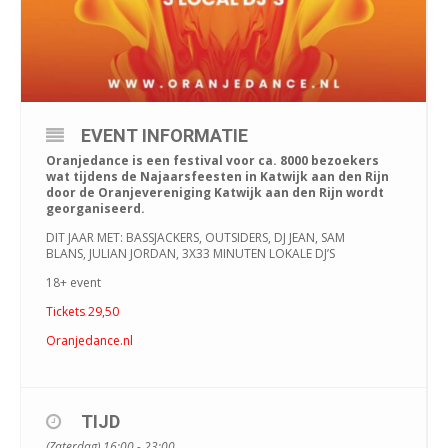
EVENT INFORMATIE
Oranjedance is een festival voor ca. 8000 bezoekers
wat tijdens de Najaarsfeesten in Katwijk aan den Rijn
door de Oranjevereniging Katwijk aan den Rijn wordt
georganiseerd.
DIT JAAR MET: BASSJACKERS, OUTSIDERS, DJ JEAN, SAM
BLANS, JULIAN JORDAN, 3X33 MINUTEN LOKALE DJ’S
18+ event
Tickets 29,50
Oranjedance.nl
TIJD
(Zaterdag) 16:00 - 23:00