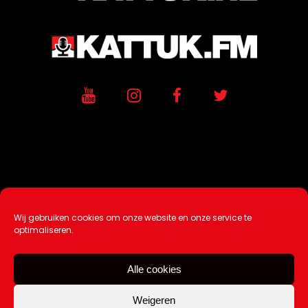
Wij gebruiken cookies om onze website en onze service te
Ontwikkeling / Hosting door
AtSea
optimaliseren.
Design & Medi
a
Alle cookies
Disclaimer |
Over Ons |
Tip de redactie
|
Contact
Weigeren