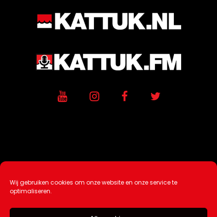
Wij gebruiken cookies om onze website en onze service te
Ontwikkeling / Hosting door
AtSea
optimaliseren.
Design & Medi
a