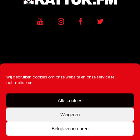
Wij gebruiken cookies om onze website en onze service te
Ontwikkeling / Hosting door
AtSea
optimaliseren.
Design & Medi
a
Alle cookies
Disclaimer |
Over Ons |
Tip de redactie
|
Contact
Weigeren
Bekijk voorkeuren
Copyright Kattuk.nl 2003-2026